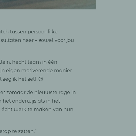
atch tussen persoonlijke
esultaten neer – zowel voor jou
klein, hecht team in één
mijn eigen motiverende manier
zeg ik het zelf .😉
Niet zomaar de nieuwste rage in
het onderwijs als in het
om écht werk te maken van hun
tap te zetten.”