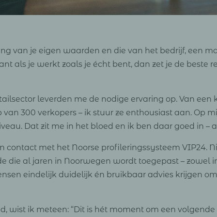
ing van je eigen waarden en die van het bedrijf, een m
t als je werkt zoals je écht bent, dan zet je de beste r
etailsector leverden me de nodige ervaring op. Van een 
p van 300 verkopers – ik stuur ze enthousiast aan. Op 
eau. Dat zit me in het bloed en ik ben daar goed in – al 
in contact met het Noorse profileringssysteem VIP24. 
 die al jaren in Noorwegen wordt toegepast – zowel in 
sen eindelijk duidelijk én bruikbaar advies krijgen 
d, wist ik meteen: “Dit is hét moment om een volgende s