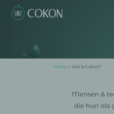
Home
>
Wie is Cokon?
Mensen & tea
die hun als 