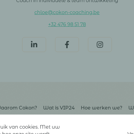
Coach in individuele & team ontwikkeling
chloe@cokon-coaching.be
+32 476 98 51 78
aarom Cokon?
Wat is VIP24
Hoe werken we?
Wi
ruik van cookies. Met uw