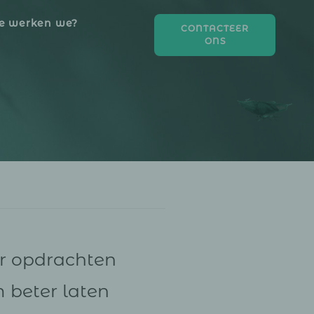
e werken we?
CONTACTEER
ONS
or opdrachten
m beter laten